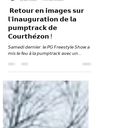
LEE-MAGE
22 avr. 2025
1 min de lecture
𝗥𝗲𝘁𝗼𝘂𝗿 𝗲𝗻 𝗶𝗺𝗮𝗴𝗲𝘀 𝘀𝘂𝗿
𝗹'𝗶𝗻𝗮𝘂𝗴𝘂𝗿𝗮𝘁𝗶𝗼𝗻 𝗱𝗲 𝗹𝗮
𝗽𝘂𝗺𝗽𝘁𝗿𝗮𝗰𝗸 𝗱𝗲
𝗖𝗼𝘂𝗿𝘁𝗵𝗲́𝘇𝗼𝗻 !
𝘚𝘢𝘮𝘦𝘥𝘪 𝘥𝘦𝘳𝘯𝘪𝘦𝘳, 𝘭𝘦 𝘗𝘎 𝘍𝘳𝘦𝘦𝘴𝘵𝘺𝘭𝘦 𝘚𝘩𝘰𝘸 𝘢
𝘮𝘪𝘴 𝘭𝘦 𝘧𝘦𝘶 𝘢̀ 𝘭𝘢 𝘱𝘶𝘮𝘱𝘵𝘳𝘢𝘤𝘬 𝘢𝘷𝘦𝘤 𝘶𝘯...