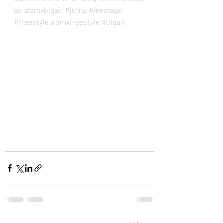
air
#bmxbigair
#jump
#leemage
#freestyle
#bmxfreestyle
#bigair