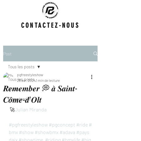
CONTACTEZ-NOUS
Post
Tous les posts
pgfreestyleshow
Tous les posts
28 avr. 2024
1 min de lecture
𝑹𝒆𝒎𝒆𝒎𝒃𝒆𝒓 💭 𝒂̀ 𝑺𝒂𝒊𝒏𝒕-
Shows
𝑪𝒐̂𝒎𝒆-𝒅'𝑶𝒍𝒕
Pumptracks
 🚀
Julian Miranda
#pgfreestyleshow
#pgconcept
#ride
#
bmx
#show
#showbmx
#adava
#pays
daix
#showtime
#riding
#bmxlife
#big