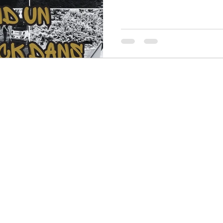
transforme un espace en véritable li
prochain pumptrack était impl