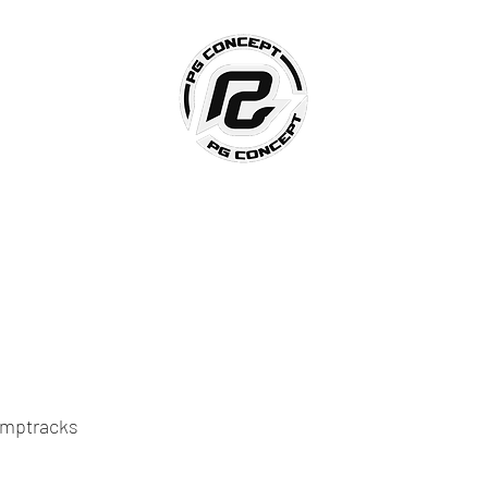
Accueil
PG Construction
PG Freestyle Show
Plus
mptracks