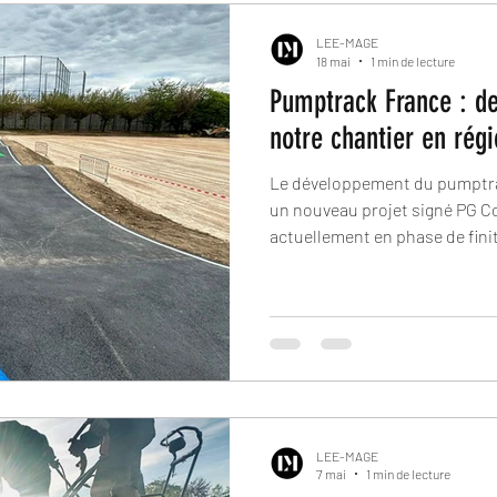
LEE-MAGE
18 mai
1 min de lecture
Pumptrack France : der
notre chantier en rég
Le développement du pumptra
un nouveau projet signé PG C
actuellement en phase de fini
Après plusieurs semaines de 
pumptrack entre dans sa derni
ouverture officielle.
LEE-MAGE
7 mai
1 min de lecture