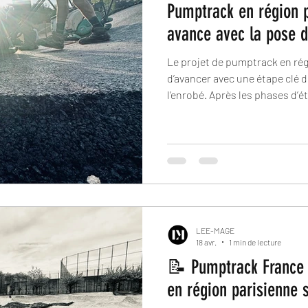
Pumptrack en région p
avance avec la pose d
Le projet de pumptrack en ré
d’avancer avec une étape clé d
l’enrobé. Après les phases d’étude, de préparation du site et
de modelage, le pumptrack en
de finition, essentielle pour 
performant et durable.
LEE-MAGE
18 avr.
1 min de lecture
📝 Pumptrack France 
en région parisienne 