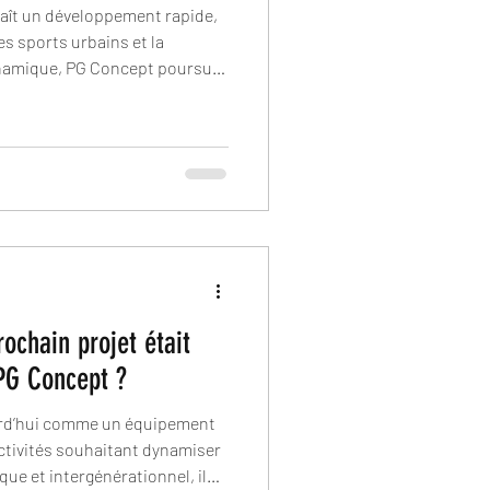
aît un développement rapide,
s sports urbains et la
ynamique, PG Concept poursuit
au projet de pumptrack en
rochain projet était
 PG Concept ?
rd’hui comme un équipement
ctivités souhaitant dynamiser
ique et intergénérationnel, il