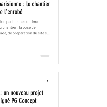
arisienne : le chantier
e l’enrobé
gion parisienne continue
u chantier : la pose de
tre désormais dans sa phase
garantir un équipement
: un nouveau projet
signé PG Concept