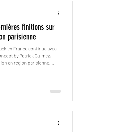
nières finitions sur
ion parisienne
ck en France continue avec
oncept by Patrick Guimez,
tion en région parisienne.
chantier, ce nouveau
ère ligne droite avant son