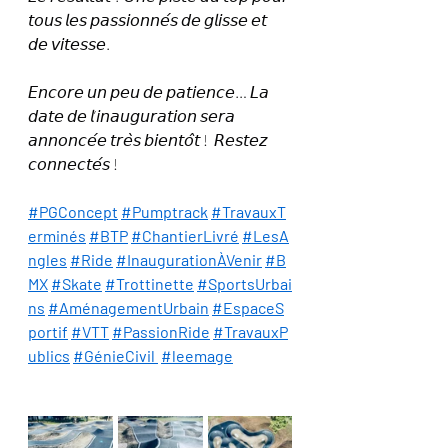
𝘵𝘰𝘶𝘴 𝘭𝘦𝘴 𝘱𝘢𝘴𝘴𝘪𝘰𝘯𝘯𝘦́𝘴 𝘥𝘦 𝘨𝘭𝘪𝘴𝘴𝘦 𝘦𝘵 
𝘥𝘦 𝘷𝘪𝘵𝘦𝘴𝘴𝘦.
𝘌𝘯𝘤𝘰𝘳𝘦 𝘶𝘯 𝘱𝘦𝘶 𝘥𝘦 𝘱𝘢𝘵𝘪𝘦𝘯𝘤𝘦… 𝘓𝘢 
𝘥𝘢𝘵𝘦 𝘥𝘦 𝘭’𝘪𝘯𝘢𝘶𝘨𝘶𝘳𝘢𝘵𝘪𝘰𝘯 𝘴𝘦𝘳𝘢 
𝘢𝘯𝘯𝘰𝘯𝘤𝘦́𝘦 𝘵𝘳𝘦̀𝘴 𝘣𝘪𝘦𝘯𝘵𝘰̂𝘵 !  𝘙𝘦𝘴𝘵𝘦𝘻 
𝘤𝘰𝘯𝘯𝘦𝘤𝘵𝘦́𝘴 !
#PGConcept
#Pumptrack
#TravauxT
erminés
#BTP
#ChantierLivré
#LesA
ngles
#Ride
#InaugurationÀVenir
#B
MX
#Skate
#Trottinette
#SportsUrbai
ns
#AménagementUrbain
#EspaceS
portif
#VTT
#PassionRide
#TravauxP
ublics
#GénieCivil
#leemage