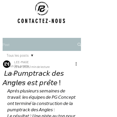
CONTACTEZ-NOUS
Post
Tous les posts
LEE-MAGE
Tous les posts
22 avr. 2025
1 min de lecture
𝘓𝘢 𝘗𝘶𝘮𝘱𝘵𝘳𝘢𝘤𝘬 𝘥𝘦𝘴
Shows
𝘈𝘯𝘨𝘭𝘦𝘴 𝘦𝘴𝘵 𝘱𝘳𝘦̂𝘵𝘦 !
Pumptracks
𝘈𝘱𝘳𝘦̀𝘴 𝘱𝘭𝘶𝘴𝘪𝘦𝘶𝘳𝘴 𝘴𝘦𝘮𝘢𝘪𝘯𝘦𝘴 𝘥𝘦 
𝘵𝘳𝘢𝘷𝘢𝘪𝘭, 𝘭𝘦𝘴 𝘦́𝘲𝘶𝘪𝘱𝘦𝘴 𝘥𝘦 𝘗𝘎 𝘊𝘰𝘯𝘤𝘦𝘱𝘵 
𝘰𝘯𝘵 𝘵𝘦𝘳𝘮𝘪𝘯𝘦́ 𝘭𝘢 𝘤𝘰𝘯𝘴𝘵𝘳𝘶𝘤𝘵𝘪𝘰𝘯 𝘥𝘦 𝘭𝘢 
𝘱𝘶𝘮𝘱𝘵𝘳𝘢𝘤𝘬 𝘥𝘦𝘴 𝘈𝘯𝘨𝘭𝘦𝘴 !  
𝘓𝘦 𝘳𝘦́𝘴𝘶𝘭𝘵𝘢𝘵 ? 𝘜𝘯𝘦 𝘱𝘪𝘴𝘵𝘦 𝘢𝘶 𝘵𝘰𝘱 𝘱𝘰𝘶𝘳 