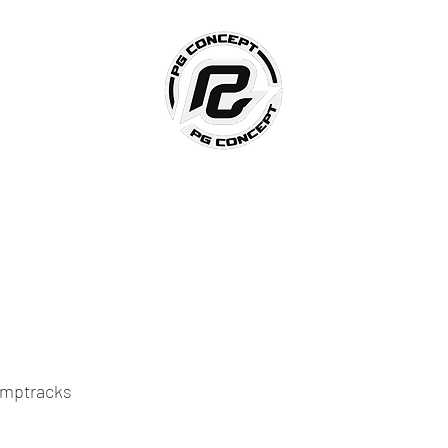
Accueil
PG Construction
PG Freestyle Show
Plus
mptracks