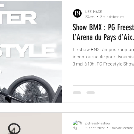
LEE-MAGE
23 avr.
2 min de lecture
Show BMX : PG Freest
l’Arena du Pays d’Aix
Le show BMX s’impose aujour
incontournable pour dynamise
9 mai à 19h, PG Freestyle Sho
l’Arena du Pays d’Aix à l’occa
pour proposer un spectacle u
adrénaline.
pgfreestyleshow
19 sept. 2022
1 min de lecture