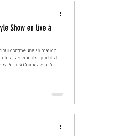
yle Show en live à
.
d’hui comme une animation
r les événements sportifs.Le
w by Patrick Guimez sera à
sion du match PAUC vs Tremblay,
nique mêlant sport et