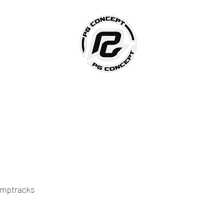
Accueil
PG Construction
PG Freestyle Show
Plus
mptracks