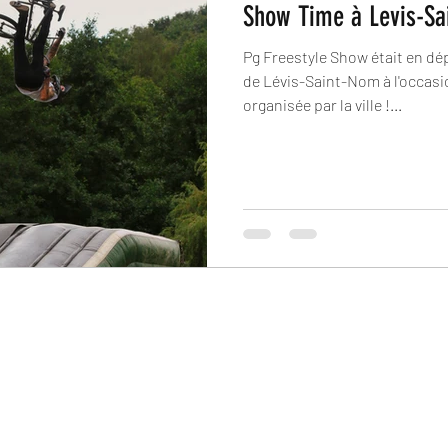
Show Time à Levis-S
Pg Freestyle Show était en 
de Lévis-Saint-Nom à l'occasi
organisée par la ville !...