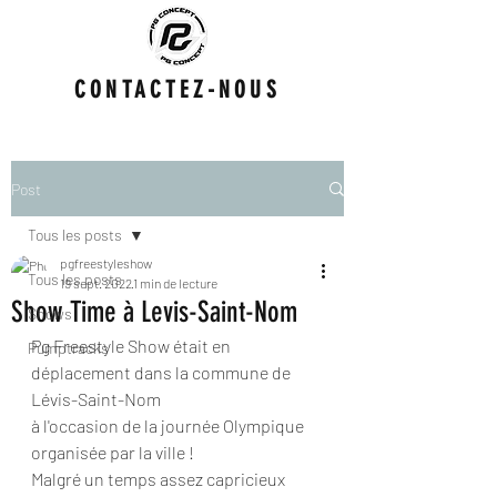
CONTACTEZ-NOUS
Post
Tous les posts
pgfreestyleshow
Tous les posts
19 sept. 2022
1 min de lecture
Show Time à Levis-Saint-Nom
Shows
Pg Freestyle Show était en 
Pumptracks
déplacement dans la commune de 
Lévis-Saint-Nom 
à l'occasion de la journée Olympique 
organisée par la ville ! 
Malgré un temps assez capricieux 