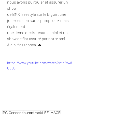
nous avons pu rouler et assurer un 
show 
de BMX freestyle sur le big air, une 
jolie cession sur la pumptrack mais 
également 
une démo de skatesur la mini et un 
show de flat assuré par notre ami 
Alain Massabova. 🔥
https://www.youtube.com/watch?v=Ie5xw8-
O0Uc
PG Concept
pumptrack
LEE-MAGE