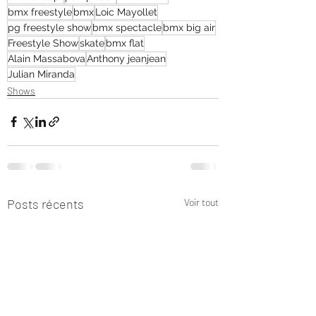
bmx freestyle
bmx
Loic Mayollet
pg freestyle show
bmx spectacle
bmx big air
Freestyle Show
skate
bmx flat
Alain Massabova
Anthony jeanjean
Julian Miranda
Shows
Posts récents
Voir tout