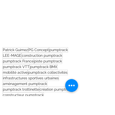
Patrick Guimez
PG Concept
pumptrack
LEE-MAGE
construction pumptrack
pumptrack France
piste pumptrack
pumptrack VTT
pumptrack BMX
mobilité active
pumptrack collectivités
infrastructures sportives urbaines
aménagement pumptrack
pumptrack trottinette
création pumptrack
constructeur pumptrack
équipements sportifs urbains
sport urbain
pumptrack sur mesure
lee-mage
Pumptracks