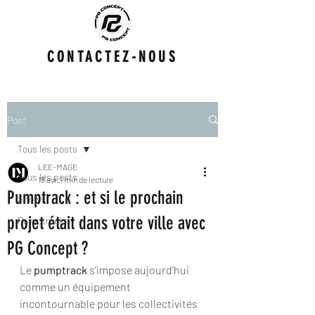
CONTACTEZ-NOUS
Post
Tous les posts
LEE-MAGE
Tous les posts
18 avr.
1 min de lecture
Pumptrack : et si le prochain
Shows
projet était dans votre ville avec
Pumptracks
PG Concept ?
Le 
pumptrack
 s’impose aujourd’hui 
comme un équipement 
incontournable pour les collectivités 