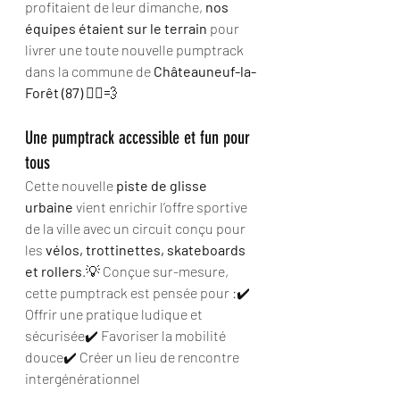
profitaient de leur dimanche, 
nos 
équipes étaient sur le terrain
 pour 
livrer une toute nouvelle pumptrack 
dans la commune de 
Châteauneuf-la-
Forêt (87)
 👷‍♂️💨
Une pumptrack accessible et fun pour 
tous
Cette nouvelle 
piste de glisse 
urbaine
 vient enrichir l’offre sportive 
de la ville avec un circuit conçu pour 
les 
vélos, trottinettes, skateboards 
et rollers
.💡 Conçue sur-mesure, 
cette pumptrack est pensée pour :✔️ 
Offrir une pratique ludique et 
sécurisée✔️ Favoriser la mobilité 
douce✔️ Créer un lieu de rencontre 
intergénérationnel